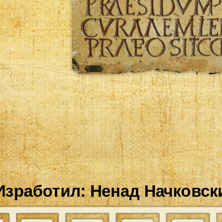
Изработил:
Ненад
Начковск