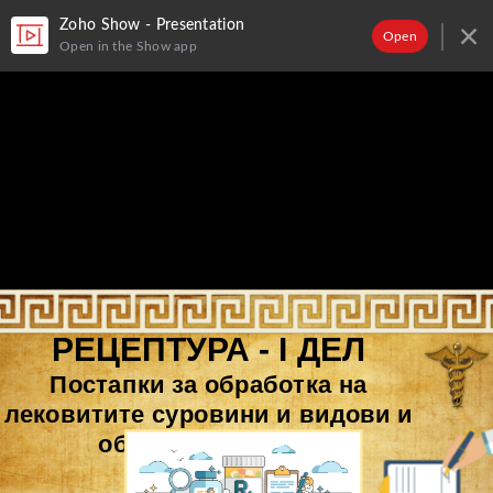
Zoho Show - Presentation
Open
Open in the Show app
РЕЦЕПТУРА
-
I
ДЕЛ
П
остапки
за
обработка
на
лековитите
суровини
и
видови
и
облици
на
лекови