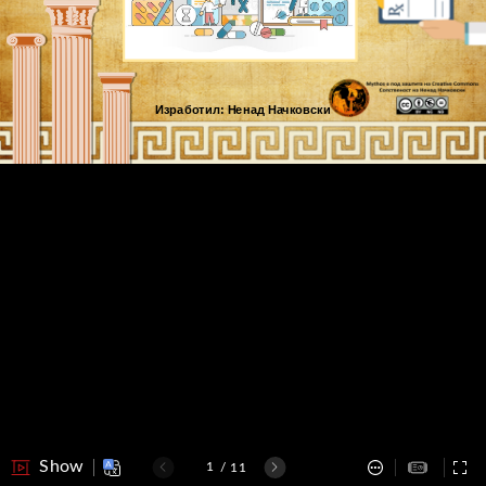
Изработил:
Ненад
Начковски
Show
/
11